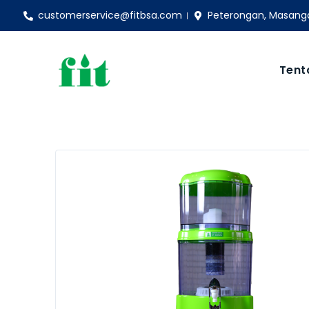
customerservice@fitbsa.com
Peterongan, Masanga
Tent