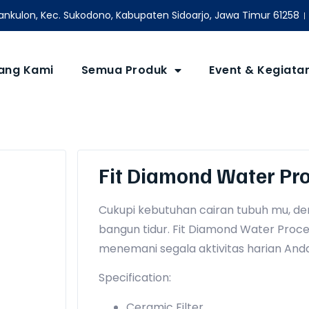
nkulon, Kec. Sukodono, Kabupaten Sidoarjo, Jawa Timur 61258
ang Kami
Semua Produk
Event & Kegiata
Fit Diamond Water Pr
Cukupi kebutuhan cairan tubuh mu, de
bangun tidur. Fit Diamond Water Proce
menemani segala aktivitas harian Anda
Specification:
Ceramic Filter